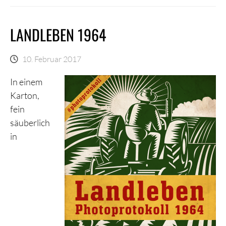
LANDLEBEN 1964
10. Februar 2017
In einem
Karton,
fein
säuberlich
in