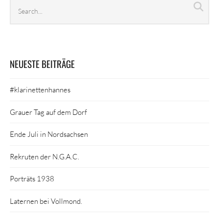
Search
Sea
archives
NEUESTE BEITRÄGE
#klarinettenhannes
Grauer Tag auf dem Dorf
Ende Juli in Nordsachsen
Rekruten der N.G.A.C.
Porträts 1938
Laternen bei Vollmond.