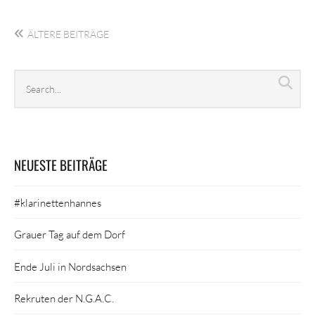
Beitragsnavigation
ÄLTERE BEITRÄGE
Search
Sea
archives
NEUESTE BEITRÄGE
#klarinettenhannes
Grauer Tag auf dem Dorf
Ende Juli in Nordsachsen
Rekruten der N.G.A.C.