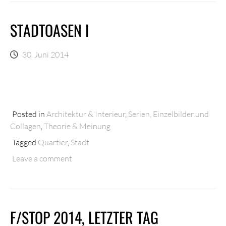
STADTOASEN I
30. Juni 2014
Posted in
Architektur & Interieur
,
Serien, Einzelbilder und
Collagen
,
Theorie & Meinung
Tagged
Quartier
,
Stadt
Leave a comment
F/STOP 2014, LETZTER TAG