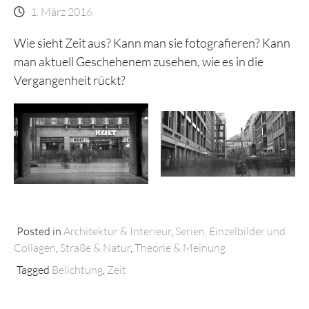
1. März 2016
Wie sieht Zeit aus? Kann man sie fotografieren? Kann
man aktuell Geschehenem zusehen, wie es in die
Vergangenheit rückt?
Posted in
Architektur & Interieur
,
Serien, Einzelbilder und
Collagen
,
Straße & Natur
,
Theorie & Meinung
Tagged
Belichtung
,
Zeit