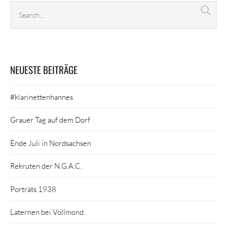
Search
Sea
archives
NEUESTE BEITRÄGE
#klarinettenhannes
Grauer Tag auf dem Dorf
Ende Juli in Nordsachsen
Rekruten der N.G.A.C.
Porträts 1938
Laternen bei Vollmond.