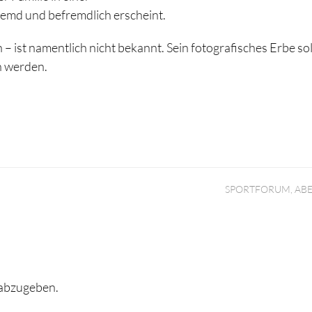
remd und befremdlich erscheint.
– ist namentlich nicht bekannt. Sein fotografisches Erbe sol
n werden.
SPORTFORUM, AB
abzugeben.