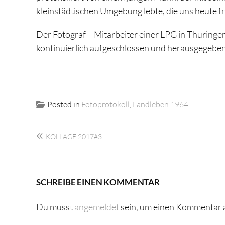
kleinstädtischen Umgebung lebte, die uns heute f
Der Fotograf – Mitarbeiter einer LPG in Thüringen 
kontinuierlich aufgeschlossen und herausgegebe
Posted in
Fotoprotokoll
,
Landleben 1964
Beitragsnavigation
KOLLAGE 2017#3
SCHREIBE EINEN KOMMENTAR
Du musst
angemeldet
sein, um einen Kommentar 