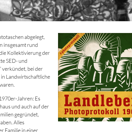
ototaschen abgelegt,
on insgesamt rund
 die Kollektivierung der
tte SED- und
“ verkündet, bei der
 in Landwirtschaftliche
 waren.
 1970er-Jahren: Es
shaus und auch auf der
amilien gegründet,
aben. Alles
r Familie in einer