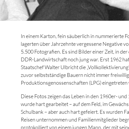
In einem Karton, fein säuberlich in nummerierte F
lagerten über Jahrzehnte vergessene Negative v
5.500 Fotografien. Es sind Bilder einer Zeit, in der
DDR-Landwirtschaft noch jung war. Erst 1962 ha
Staatschef Walter Ulbricht die „Vollkollektivierung
zuvor selbstständige Bauern nicht immer freiwillig
Produktionsgenossenschafte
n (LPG) eingetreten
Diese Fotos zeigen das Leben in den 1960er- und
wurde hart gearbeitet – auf dem Feld, im Gewäch
Schulbank – aber auch hart gefeiert. Es wurden F
Reisen unternommen und Familienmitglieder begr
protokolliert von einem jungen Mann, der mit seine