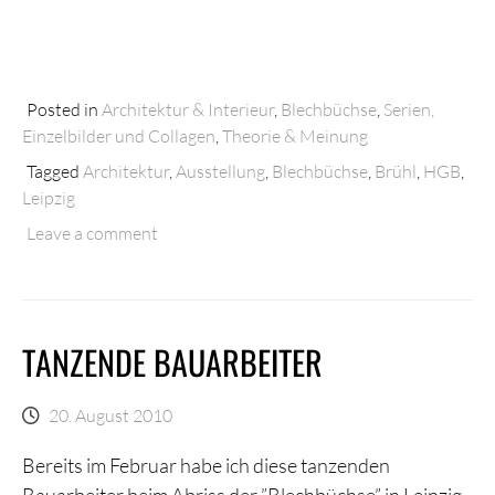
Posted in
Architektur & Interieur
,
Blechbüchse
,
Serien,
Einzelbilder und Collagen
,
Theorie & Meinung
Tagged
Architektur
,
Ausstellung
,
Blechbüchse
,
Brühl
,
HGB
,
Leipzig
Leave a comment
TANZENDE BAUARBEITER
20. August 2010
Bereits im Februar habe ich diese tanzenden