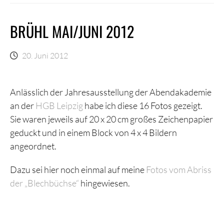
BRÜHL MAI/JUNI 2012
20. Juni 2012
Anlässlich der Jahresausstellung der Abendakademie
an der
HGB Leipzig
habe ich diese 16 Fotos gezeigt.
Sie waren jeweils auf 20 x 20 cm großes Zeichenpapier
geduckt und in einem Block von 4 x 4 Bildern
angeordnet.
Dazu sei hier noch einmal auf meine
Fotos vom Abriss
der „Blechbüchse“
hingewiesen.