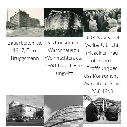
DDR-Staatschef
Das Konsument-
Bauarbeiten, ca.
Walter Ulbricht
Warenhaus zu
1967, Foto:
mit seiner Frau
Weihnachten, ca.
Brüggemann
Lotte bei der
1968, Foto: Heinz
Eröffnung des
Lungwitz
das Konsument-
Warenhauses am
22.8.1968