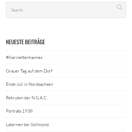
Search
Sea
archives
NEUESTE BEITRÄGE
#klarinettenhannes
Grauer Tag auf dem Dorf
Ende Juli in Nordsachsen
Rekruten der N.G.A.C.
Porträts 1938
Laternen bei Vollmond.