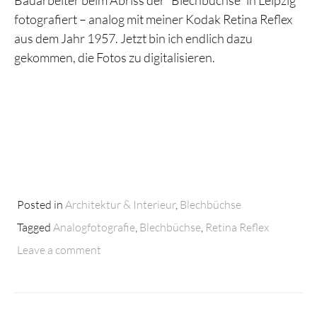
Bauarbeiter beim Abriss der ”Blechbüchse” in Leipzig
fotografiert – analog mit meiner Kodak Retina Reflex
aus dem Jahr 1957. Jetzt bin ich endlich dazu
gekommen, die Fotos zu digitalisieren.
Posted in
Architektur & Interieur
,
Blechbüchse
Tagged
Analogfotografie
,
Blechbüchse
,
Retina Reflex
Leave a comment