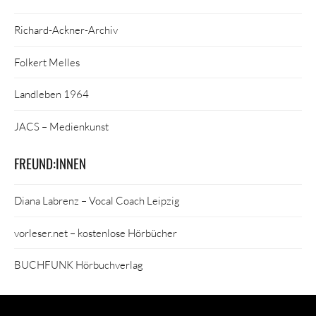
Richard-Ackner-Archiv
Folkert Melles
Landleben 1964
JACS – Medienkunst
FREUND:INNEN
Diana Labrenz – Vocal Coach Leipzig
vorleser.net – kostenlose Hörbücher
BUCHFUNK Hörbuchverlag