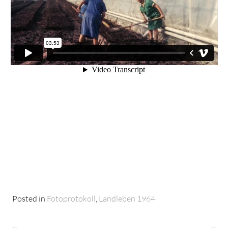
Posted in
Fotoprotokoll
,
Landleben 1964
Beitragsnavigation