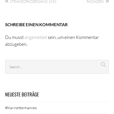
STRANDSPAZIERGANG 1926
FASSADEN
SCHREIBE EINEN KOMMENTAR
Du musst
angemeldet
sein, um einen Kommentar
abzugeben.
Search
Sea
archives
NEUESTE BEITRÄGE
#klarinettenhannes