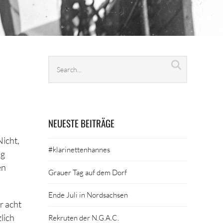
Search
Search
archives
NEUESTE BEITRÄGE
icht,
#klarinettenhannes
ng
en
Grauer Tag auf dem Dorf
Ende Juli in Nordsachsen
r acht
lich
Rekruten der N.G.A.C.