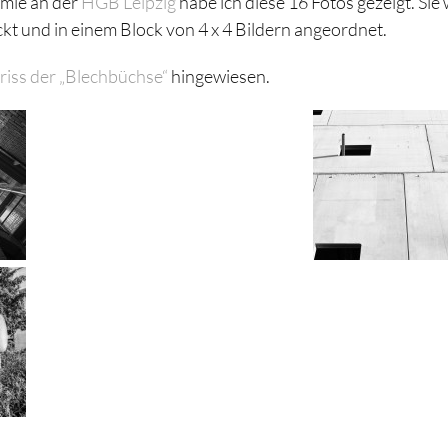
emie an der
HGB Leipzig
habe ich diese 16 Fotos gezeigt. Sie
kt und in einem Block von 4 x 4 Bildern angeordnet.
iss der „Blechbüchse“
hingewiesen.