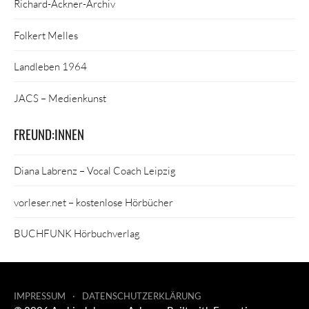
Richard-Ackner-Archiv
Folkert Melles
Landleben 1964
JACS – Medienkunst
FREUND:INNEN
Diana Labrenz – Vocal Coach Leipzig
vorleser.net – kostenlose Hörbücher
BUCHFUNK Hörbuchverlag
IMPRESSUM
DATENSCHUTZERKLÄRUNG