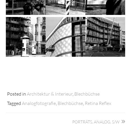
Posted in
Architektur & Interieur
,
Blechbüchse
Tagged
Analogfotografie
,
Blechbüchse
,
Retina Reflex
Beitragsnavigation
PORTRÄTS, ANALOG, S/W