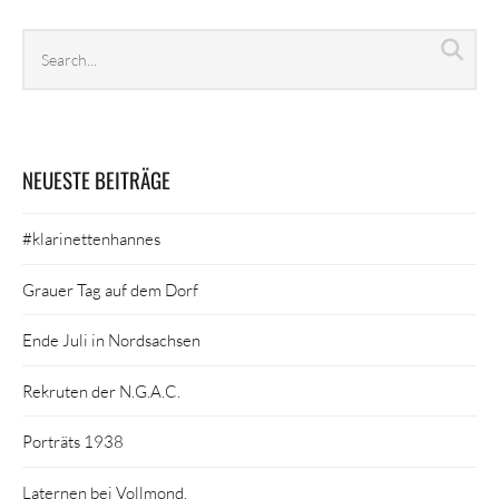
Search
Sea
archives
NEUESTE BEITRÄGE
#klarinettenhannes
Grauer Tag auf dem Dorf
Ende Juli in Nordsachsen
Rekruten der N.G.A.C.
Porträts 1938
Laternen bei Vollmond.