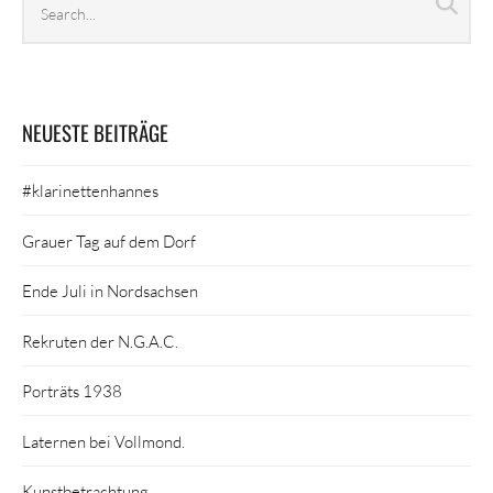
Sea
archives
NEUESTE BEITRÄGE
#klarinettenhannes
Grauer Tag auf dem Dorf
Ende Juli in Nordsachsen
Rekruten der N.G.A.C.
Porträts 1938
Laternen bei Vollmond.
Kunstbetrachtung.