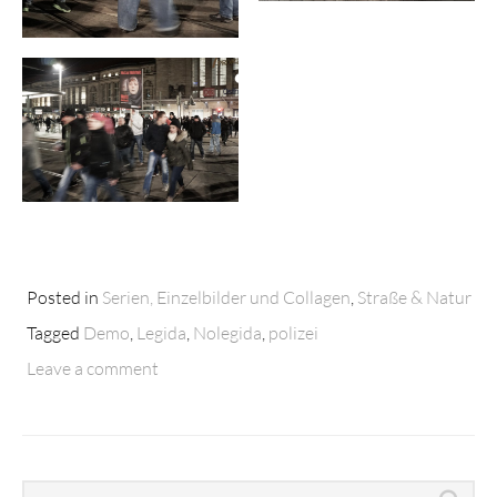
Posted in
Serien, Einzelbilder und Collagen
,
Straße & Natur
Tagged
Demo
,
Legida
,
Nolegida
,
polizei
Leave a comment
Search