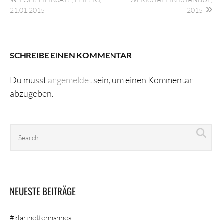
21.01.2015
2015
SCHREIBE EINEN KOMMENTAR
Du musst
angemeldet
sein, um einen Kommentar
abzugeben.
Search
Sea
archives
NEUESTE BEITRÄGE
#klarinettenhannes