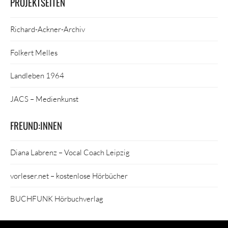
PROJEKTSEITEN
Richard-Ackner-Archiv
Folkert Melles
Landleben 1964
JACS – Medienkunst
FREUND:INNEN
Diana Labrenz – Vocal Coach Leipzig
vorleser.net – kostenlose Hörbücher
BUCHFUNK Hörbuchverlag