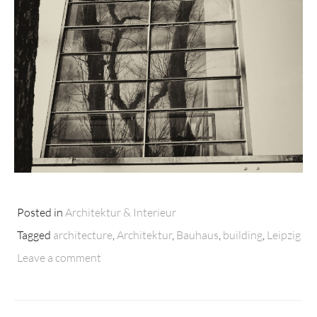
Posted in
Architektur & Interieur
Tagged
architecture
,
Architektur
,
Bauhaus
,
building
,
Leipzig
Leave a comment