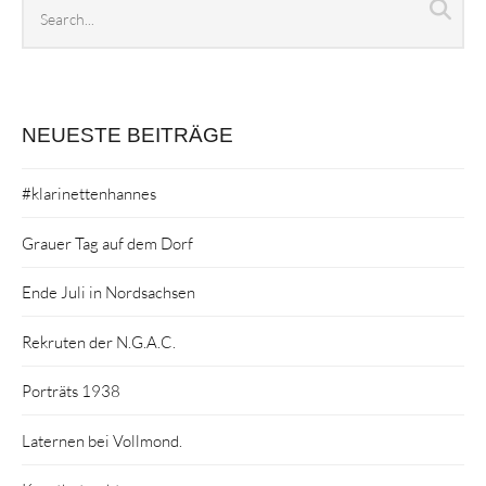
Search
Sea
archives
NEUESTE BEITRÄGE
#klarinettenhannes
Grauer Tag auf dem Dorf
Ende Juli in Nordsachsen
Rekruten der N.G.A.C.
Porträts 1938
Laternen bei Vollmond.