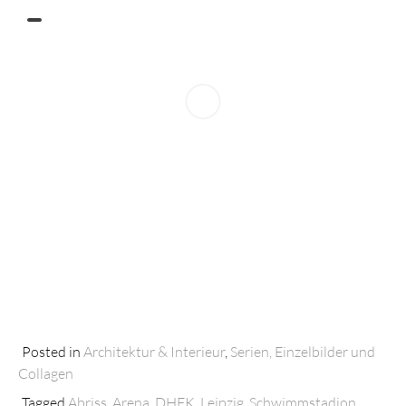
Posted in
Architektur & Interieur
,
Serien, Einzelbilder und
Collagen
Tagged
Abriss
,
Arena
,
DHFK
,
Leipzig
,
Schwimmstadion
,