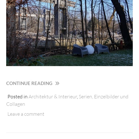
„ABRISS
CONTINUE READING
EINER
Posted in
Architektur & Interieur
,
Serien, Einzelbilder und
KIRCHE“
Collagen
Leave a comment