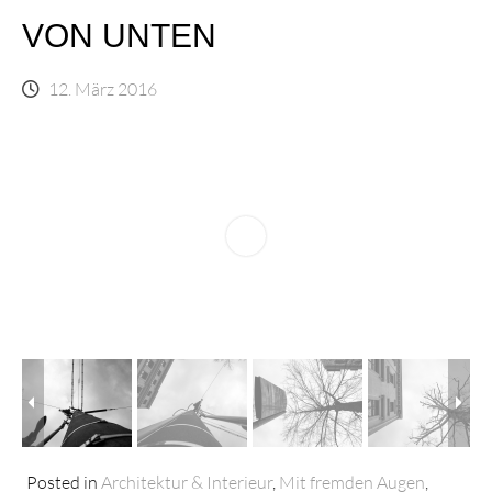
VON UNTEN
12. März 2016
Posted in
Architektur & Interieur
,
Mit fremden Augen
,