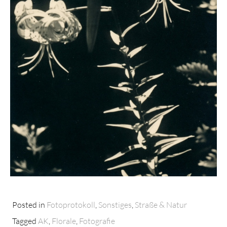
Posted in
Fotoprotokoll
,
Sonstiges
,
Straße & Natur
Tagged
AK
,
Florale
,
Fotografie