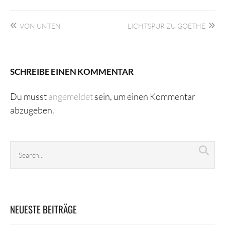
Beitragsnavigation
VON UNTEN
LICHTSPUR ZU GOETHE
SCHREIBE EINEN KOMMENTAR
Du musst
angemeldet
sein, um einen Kommentar
abzugeben.
Search
Sea
archives
NEUESTE BEITRÄGE